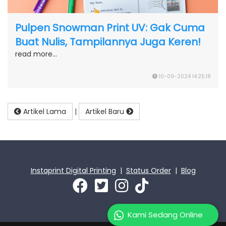
Pulpen Snowman Print UV: Gak Cuma
Buat Nulis, Tampilannya Juga Keren!
read more...
10-09-2024 14:25:18
Artikel Lama
|
Artikel Baru
Instaprint Digital Printing
|
Status Order
|
Blog
Kami Sedang Online