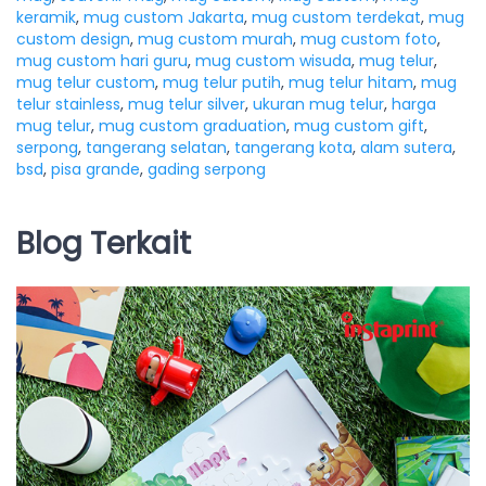
keramik
,
mug custom Jakarta
,
mug custom terdekat
,
mug
custom design
,
mug custom murah
,
mug custom foto
,
mug custom hari guru
,
mug custom wisuda
,
mug telur
,
mug telur custom
,
mug telur putih
,
mug telur hitam
,
mug
telur stainless
,
mug telur silver
,
ukuran mug telur
,
harga
mug telur
,
mug custom graduation
,
mug custom gift
,
serpong
,
tangerang selatan
,
tangerang kota
,
alam sutera
,
bsd
,
pisa grande
,
gading serpong
Blog Terkait