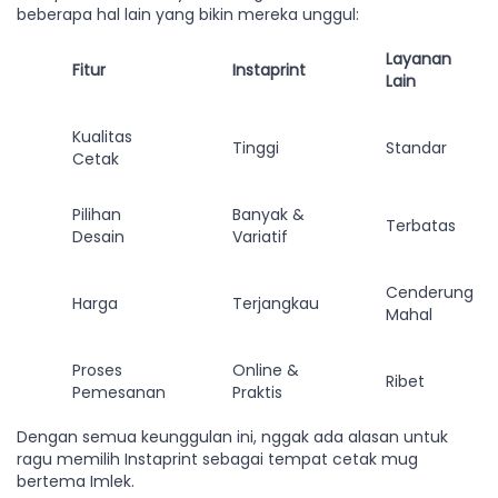
beberapa hal lain yang bikin mereka unggul:
Layanan
Fitur
Instaprint
Lain
Kualitas
Tinggi
Standar
Cetak
Pilihan
Banyak &
Terbatas
Desain
Variatif
Cenderung
Harga
Terjangkau
Mahal
Proses
Online &
Ribet
Pemesanan
Praktis
Dengan semua keunggulan ini, nggak ada alasan untuk
ragu memilih Instaprint sebagai tempat cetak mug
bertema Imlek.