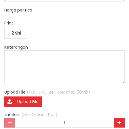
Harga per Pcs
Print
2 Sisi
Keterangan
(PDF, JPG, ZIP, RAR max 50Mb)
Upload File
Upload File
(Min Order: 1 Pcs)
Jumlah: