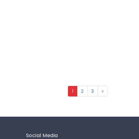
1
2
3
»
Social Media