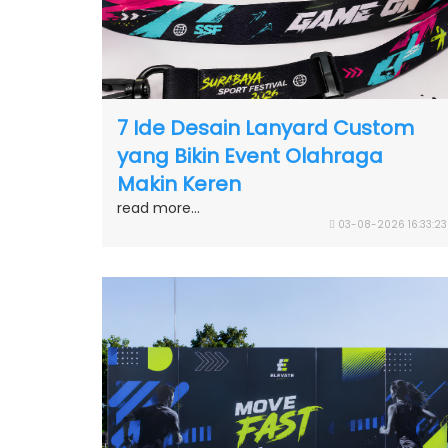
7 Ide Desain Lanyard Custom
yang Bikin Event Olahraga
Makin Keren
read more...
03-08-2026 16:33:23