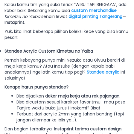
Kalau kamu tim yang suka teriak “WIBU TAPI BERGAYA”, ada
kabar baik. Sekarang kamu bisa
custom merchandise
Kimetsu no Yaiba
sendiri lewat
digital printing Tangerang
—
Instaprint
.
Yuk, kita lihat beberapa pilihan koleksi kece yang bisa kamu
pesan:
Standee Acrylic Custom Kimetsu no Yaiba
Pernah kebayang punya mini Nezuko atau Giyuu berdiri di
meja kerja kamu? Atau Inosuke (dengan kepala babi
andalannya) ngeliatin kamu tiap pagi?
Standee acrylic
ini
solusinya!
Kenapa harus punya standee?
Bisa dijadikan
dekor meja kerja atau rak pajangan
.
Bisa dicustom sesuai karakter favoritmu—mau pose
Tanjiro waktu buka jurus Hinokami? Bisa!
Terbuat dari acrylic 2mm yang tahan banting (tapi
jangan dilempar ke iblis ya…).
Dan bagian terbaiknya:
Instaprint terima custom design
.