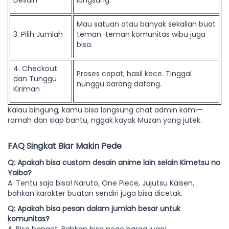
Desain
langsung.
Mau satuan atau banyak sekalian buat
3. Pilih Jumlah
teman-teman komunitas wibu juga
bisa.
4. Checkout
Proses cepat, hasil kece. Tinggal
dan Tunggu
nunggu barang datang.
Kiriman
Kalau bingung, kamu bisa langsung chat admin kami—
ramah dan siap bantu, nggak kayak Muzan yang jutek.
FAQ Singkat Biar Makin Pede
Q: Apakah bisa custom desain anime lain selain Kimetsu no
Yaiba?
A: Tentu saja bisa! Naruto, One Piece, Jujutsu Kaisen,
bahkan karakter buatan sendiri juga bisa dicetak.
Q: Apakah bisa pesan dalam jumlah besar untuk
komunitas?