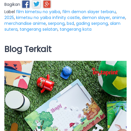
Bagikan
Label
film kimetsu no yaiba
,
film demon slayer terbaru
,
2025
,
kimetsu no yaiba infinity castle
,
demon slayer
,
anime
,
merchandise anime
,
serpong
,
bsd
,
gading serpong
,
alam
sutera
,
tangerang selatan
,
tangerang kota
Blog Terkait