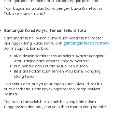
Kirim gambar, mereka cetak. Simpel, nggak pake ribet.
Tapi, bagaimana kalau kamu pengen bawa Kimetsu no
Yaiba ke mana-mana?
Gantungan Kunci Acrylic: Teman Setia di Saku
Gantungan kunci bukan cuma buat nahan kunci motor
biar nggak ilang. Kalau kamu pilih
gantungan kunci custom
dari Instaprint, kamu bisa:
Bikin desain karakter sesuai selera: Akaza? Rengoku?
Atau Tanjiro pake ekspresi “nggak nyerah”?
Pilih bentuk dan ukuran sesuai kebutuhan.
Bisa jadi hadiah buat temen wibu kamu yang lagi
ulang tahun.
Dan serius deh, punya gantungan kunci Giyuu di tas itu
auto aesthetic. Udah kayak ngantor tapi tetap berjiwa
Hashira.
Tapi kalau kamu lebih suka hal-hal yang bikin adem
tenggorokan dan hati, apa ya pilihan merch yang cocok?