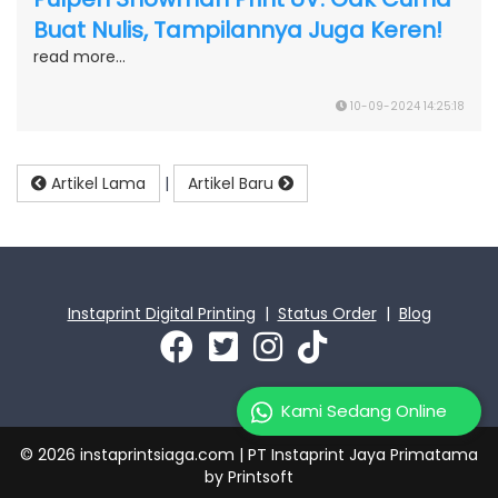
Buat Nulis, Tampilannya Juga Keren!
read more...
10-09-2024 14:25:18
Artikel Lama
|
Artikel Baru
Instaprint Digital Printing
|
Status Order
|
Blog
Kami Sedang Online
© 2026 instaprintsiaga.com | PT Instaprint Jaya Primatama
by
Printsoft