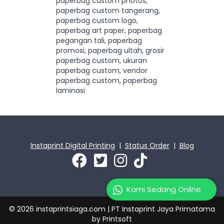
paperbag custom photos,
paperbag custom tangerang,
paperbag custom logo,
paperbag art paper, paperbag
pegangan tali, paperbag
promosi, paperbag ultah, grosir
paperbag custom, ukuran
paperbag custom, vendor
paperbag custom, paperbag
laminasi
Instaprint Digital Printing
|
Status Order
|
Blog
Kami Sedang Online
© 2026 instaprintsiaga.com | PT Instaprint Jaya Primatama
by
Printsoft