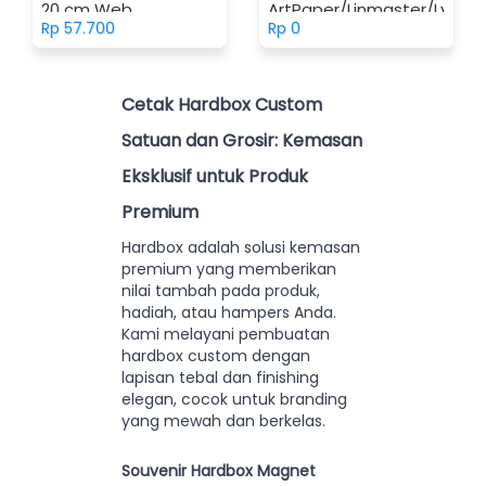
20 cm Web
ArtPaper/Linmaster/Lynefu
WEB
Rp 57.700
Rp 0
Cetak Hardbox Custom
Satuan dan Grosir: Kemasan
Eksklusif untuk Produk
Premium
Hardbox adalah solusi kemasan
premium yang memberikan
nilai tambah pada produk,
hadiah, atau hampers Anda.
Kami melayani pembuatan
hardbox custom dengan
lapisan tebal dan finishing
elegan, cocok untuk branding
yang mewah dan berkelas.
Souvenir Hardbox Magnet