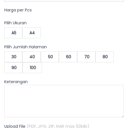
Harga per Pcs
Pilih Ukuran
A5
A4
Pilih Jumlah Halaman
30
40
50
60
70
80
90
100
Keterangan
(PDF, JPG, ZIP, RAR max 50Mb)
Upload File