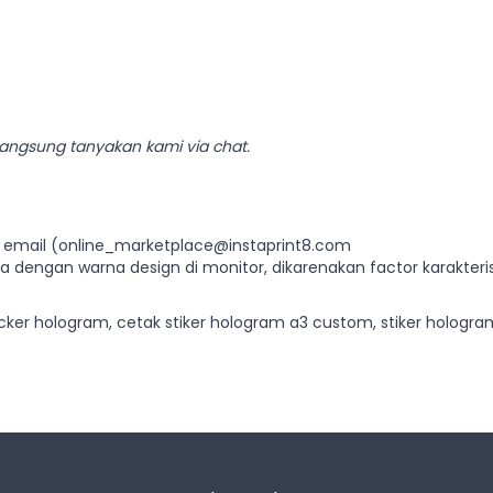
langsung tanyakan kami via chat.
 email (
online_marketplace@instaprint8.com
ama dengan warna design di monitor, dikarenakan factor karakter
icker hologram, cetak stiker hologram a3 custom, stiker hologra