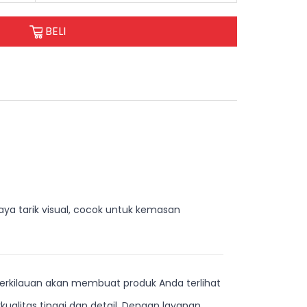
BELI
aya tarik visual, cocok untuk kemasan
erkilauan akan membuat produk Anda terlihat
alitas tinggi dan detail. Dengan layanan