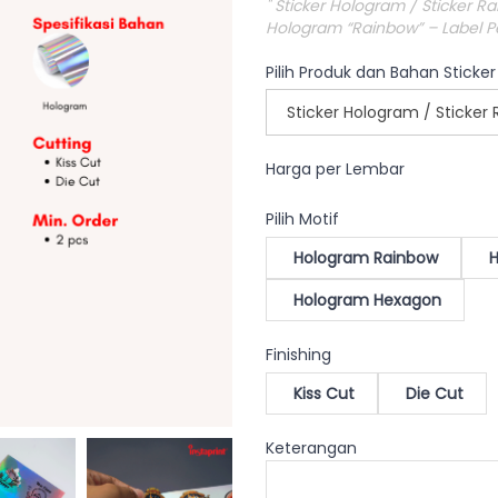
" Sticker Hologram / Sticker 
Hologram “Rainbow” – Label Pel
Pilih Produk dan Bahan Sticke
Sticker Hologram / Sticker
Harga per Lembar
Pilih Motif
Hologram Rainbow
H
Hologram Hexagon
Finishing
Kiss Cut
Die Cut
Keterangan