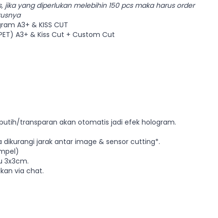
s, jika yang diperlukan melebihin 150 pcs maka harus order
rusnya
logram A3+ & KISS CUT
 (PET) A3+ & Kiss Cut + Custom Cut
a putih/transparan akan otomatis jadi efek hologram.
 dikurangi jarak antar image & sensor cutting*.
empel)
au 3x3cm.
kan via chat.