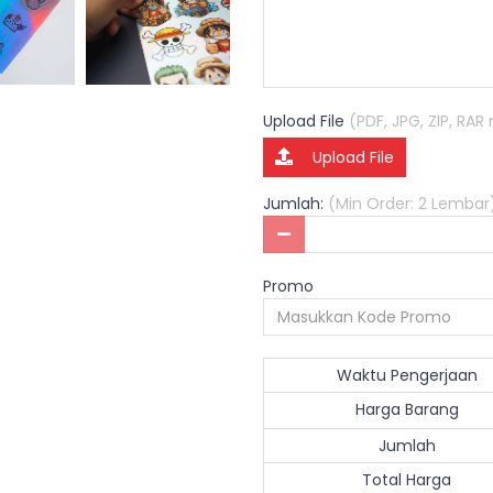
Upload File
(PDF, JPG, ZIP, RA
Upload File
Jumlah:
(Min Order: 2 Lembar
Promo
Waktu Pengerjaan
Harga Barang
Jumlah
Total Harga