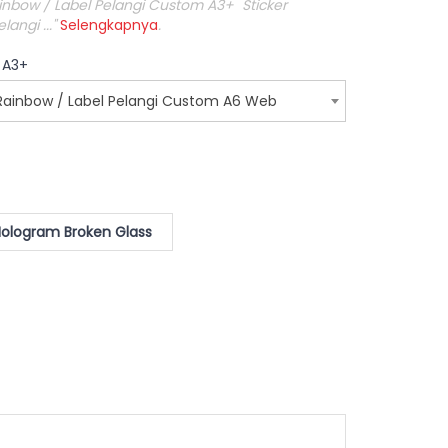
Rainbow / Label Pelangi Custom A3+ Sticker
angi ..."
Selengkapnya
.
r A3+
 Rainbow / Label Pelangi Custom A6 Web
ologram Broken Glass