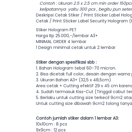
Contoh : Ukuran 2.5 x 2.5 cm min order 150pc
kelipatannya yaitu 300 pcs , begitu pun sete
Deskripsi Cetak Stiker / Print Sticker Label Ho
Cetak / Print Sticker Label Security Hologram
Stiker Hologram PET
Harga Rp 25.000,-/lembar A3+
MINIMAL ORDER 4 lembar
1 Design minimal cetak untuk 2 lembar
Stiker dengan spesifikasi sbb :
1. Bahan Hologram tebal 60-70 micron.
2. Bisa dicetak full color, desain dengan warn
3. Ukuran Bahan A3+ (32,5 x 48,5cm)
Area cetak + Cutting efektif 29 x 45 cm karena
4. Sudah termasuk Kiss-Cut (Tinggal cabut t
5. Berlaku untuk cutting size terkecil 9cm2 at
Untuk cutting size dibawah 9cm2 tolong tanya
Contoh jumlah stiker dalam 1 lembar A3:
10x10cm : 8 pcs
9x9cm : 12 pcs