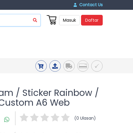
Contact Us
Masuk
Daftar
ram / Sticker Rainbow /
i Custom A6 Web
(0 Ulasan)