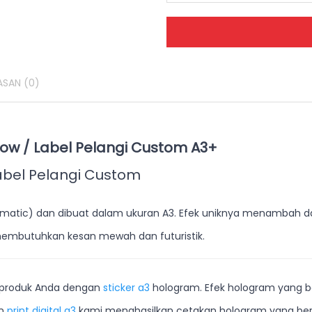
ASAN
(0)
nbow / Label Pelangi Custom A3+
abel Pelangi Custom
prismatic) dan dibuat dalam ukuran A3. Efek uniknya menambah d
 membutuhkan kesan mewah dan futuristik.
 produk Anda dengan
sticker a3
hologram. Efek hologram yang b
an
print digital a3
kami menghasilkan cetakan hologram yang berku