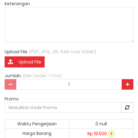
Keterangan
(PDF, JPG, ZIP, RAR max 50Mb)
Upload File
Upload File
(Min Order: 1 Pcs)
Jumlah:
Promo
Waktu Pengerjaan
0 null
Harga Barang
Rp 19.500