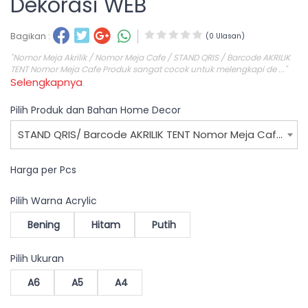
Dekorasi WEB
Bagikan :
(0 Ulasan)
"Nomor Meja Akrilik / Nomor Meja Cafe / STAND QRIS / Barcode AKRILIK
TENT Nomor Meja Cafe Produk sangat cocok untuk melengkapi de ..."
Selengkapnya
.
Pilih Produk dan Bahan Home Decor
STAND QRIS/ Barcode AKRILIK TENT Nomor Meja Cafe / Stand Nomor Meja Bending / Nomor Meja Dekorasi WEB
Harga per Pcs
Pilih Warna Acrylic
Bening
Hitam
Putih
Pilih Ukuran
A6
A5
A4