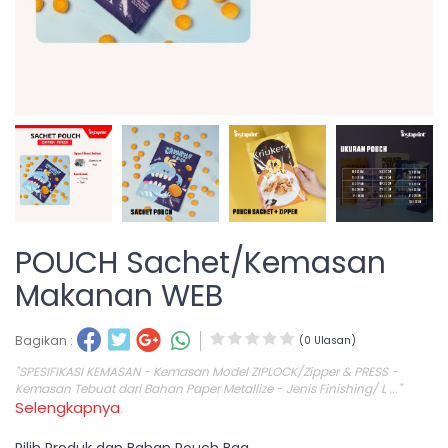
POUCH Sachet/Kemasan
Makanan WEB
Bagikan :
(0 Ulasan)
"SPESIFIKASI KEMASAN - Kemasan Model ZIPLOCK/Zipper & PRESS -
Kemasan Tebuat dari Bahan Paper Metallize - Jenis Finishing/ L ..."
Selengkapnya
.