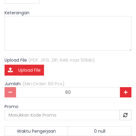
Keterangan
(PDF, JPG, ZIP, RAR max 50Mb)
Upload File
Upload File
(Min Order: 60 Pcs)
Jumlah:
Promo
Waktu Pengerjaan
0 null