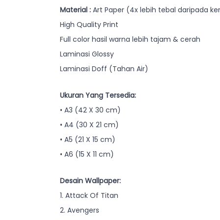
Material :
Art Paper (4x lebih tebal daripada ke
High Quality Print
Full color hasil warna lebih tajam & cerah
Laminasi Glossy
Laminasi Doff (Tahan Air)
Ukuran Yang Tersedia:
• A3 (42 X 30 cm)
• A4 (30 X 21 cm)
• A5 (21 X 15 cm)
• A6 (15 X 11 cm)
Desain Wallpaper:
1. Attack Of Titan
2. Avengers