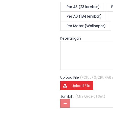
Per A3 (23 lembar)
P
Per A6 (184 lembar)
Per Meter (Wallpaper)
Keterangan
Upload File
(PDF, JPG, ZIP, RA
Upload File
Jumlah:
(Min Order: 1 Set)