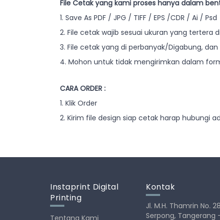
File Cetak yang kami proses hanya dalam bent
1. Save As PDF / JPG / TIFF / EPS /CDR / Ai / Psd
2. File cetak wajib sesuai ukuran yang tertera di
3. File cetak yang di perbanyak/Digabung, dan 
4. Mohon untuk tidak mengirimkan dalam forma
CARA ORDER :
1. Klik Order
2. Kirim file design siap cetak harap hubungi 
Instaprint Digital
Kontak
Printing
Jl. M.H. Thamrin No. 
Serpong, Tangerang 
Tentang Kami