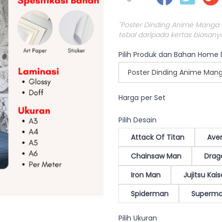
"Poster Dinding Anime Manga Wa
tebal daripada kertas biasanya)
Pilih Produk dan Bahan Home
Harga per Set
Pilih Desain
Attack Of Titan
Ave
Chainsaw Man
Drago
Iron Man
Jujitsu Kai
Spiderman
Superm
Pilih Ukuran