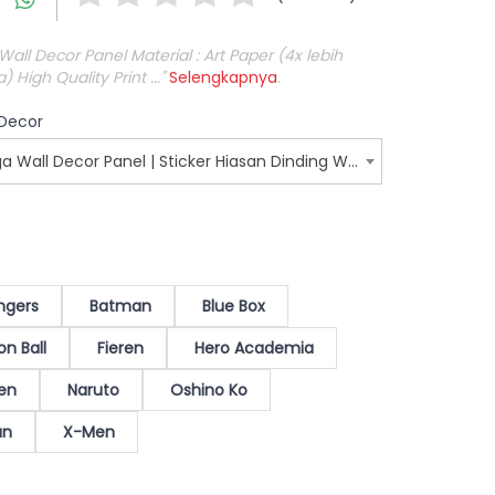
ll Decor Panel Material : Art Paper (4x lebih
 High Quality Print ..."
Selengkapnya
.
 Decor
Poster Dinding Anime Manga Wall Decor Panel | Sticker Hiasan Dinding Wallpaper Kamar WEB
ngers
Batman
Blue Box
n Ball
Fieren
Hero Academia
sen
Naruto
Oshino Ko
an
X-Men