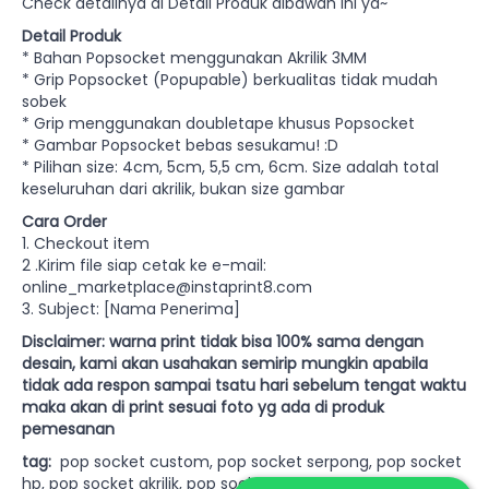
Check detailnya di Detail Produk dibawah ini ya~
Detail Produk
* Bahan Popsocket menggunakan Akrilik 3MM
* Grip Popsocket (Popupable) berkualitas tidak mudah
sobek
* Grip menggunakan doubletape khusus Popsocket
* Gambar Popsocket bebas sesukamu! :D
* Pilihan size: 4cm, 5cm, 5,5 cm, 6cm. Size adalah total
keseluruhan dari akrilik, bukan size gambar
Cara Order
1. Checkout item
2 .Kirim file siap cetak ke e-mail:
online_marketplace@instaprint8.com
3. Subject: [Nama Penerima]
Disclaimer: warna print tidak bisa 100% sama dengan
desain, kami akan usahakan semirip mungkin apabila
tidak ada respon sampai tsatu hari sebelum tengat waktu
maka akan di print sesuai foto yg ada di produk
pemesanan
tag:
pop socket custom, pop socket serpong, pop socket
hp, pop socket akrilik, pop socket murah, atribut