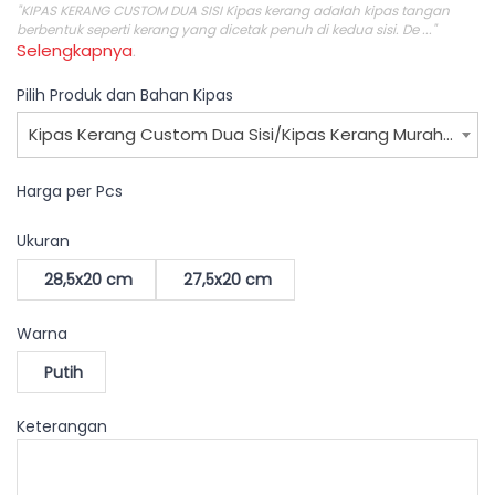
"KIPAS KERANG CUSTOM DUA SISI Kipas kerang adalah kipas tangan
berbentuk seperti kerang yang dicetak penuh di kedua sisi. De ..."
Selengkapnya
.
Pilih Produk dan Bahan Kipas
Kipas Kerang Custom Dua Sisi/Kipas Kerang Murah/Kipas Promosi/Kipas Undangan Web
Harga per Pcs
Ukuran
28,5x20 cm
27,5x20 cm
Warna
Putih
Keterangan