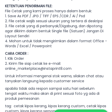
KETENTUAN PENGIRIMAN FILE:
File Cetak yang kami proses hanya dalam bentuk:
1. Save As PDF / JPG / TIFF / EPS /CDR / Ai / Psd
2. File cetak wajib sesuai ukuran yang tertera di deskripsi
3. File cetak yang di perbanyak/Digabung, dan dipotong
agar dikirim dalam bentuk Single file (Satuan) Jangan Di
Layout Sendiri
4. Mohon untuk tidak mengirimkan dalam format Office -
Words / Excel / Powerpoint
CARA ORDER :
1. Klik Order
2. Kirim file siap cetak ke e-mail:
online_marketplace@instaprint8.com
Untuk informasi mengenai stok warna, silakan chat atau
tanyakan langsung kepada customer service
apabila tidak ada respon sampai satu hari sebelum
tengat waktu maka akan di print sesuai foto yg ada di
produk pemesanan
tag: cetak kipas kerang, kipas kerang custom, cetak kipas
custom, kipas kerang serpong, cetak kipas kerang