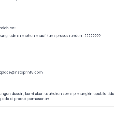
telah co!!
ihubungi admin mohon maaf kami proses random ????????
tplace@instaprint8.com
 dengan desain, kami akan usahakan semirip mungkin apabila tid
 yg ada di produk pemesanan