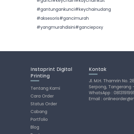
#ganci#keychain#kaychainkait
#gantungankunci#keychainudang
#aksesoris#gancimurah
#yangmurahdisini#ganciepoxy
Instaprint Digital
Kontak
Printing
Jl. M.H. Thamrin No. 
Serpong, Tangerang 
Tentang Kami
WhatsApp : 081319199
Cara Order
Email :
onlineorder@i
Status Order
Cabang
Portfolio
Blog