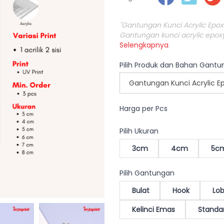
"Gantungan Kunci Acrylic Ep
Gantungan kunci acrylic epoxy
Selengkapnya
.
Pilih Produk dan Bahan Gantu
Gantungan Kunci Acrylic 
Harga per Pcs
Pilih Ukuran
3cm
4cm
5c
Pilih Gantungan
Bulat
Hook
Lob
Kelinci Emas
Standa