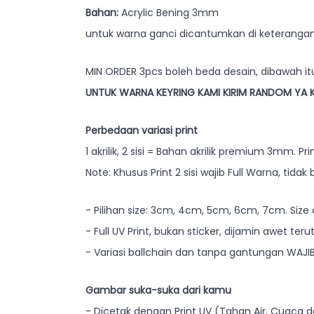
Bahan:
Acrylic Bening 3mm
untuk warna ganci dicantumkan di keterangan 
MIN ORDER 3pcs boleh beda desain, dibawah itu
UNTUK WARNA KEYRING KAMI KIRIM RANDOM YA 
Perbedaan variasi print
1 akrilik, 2 sisi = Bahan akrilik premium 3mm.
Note: Khusus Print 2 sisi wajib Full Warna, tida
- Pilihan size: 3cm, 4cm, 5cm, 6cm, 7cm. Size 
- Full UV Print, bukan sticker, dijamin awet ter
- Variasi ballchain dan tanpa gantungan WAJIB
Gambar suka-suka dari kamu
- Dicetak dengan Print UV (Tahan Air, Cuaca 