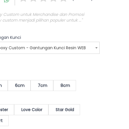
oxy Custom untuk Merchandise dan Promosi
 custom menjadi pilihan populer untuk ..."
ngan Kunci
Epoxy Custom - Gantungan Kunci Resin WEB
m
6cm
7cm
8cm
ster
Love Color
Star Gold
rt