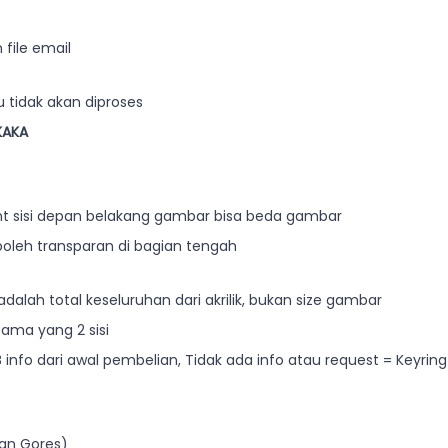
file email
 tidak akan diproses
KAKA
 Print sisi depan belakang gambar bisa beda gambar
k boleh transparan di bagian tengah
adalah total keseluruhan dari akrilik, bukan size gambar
utama yang 2 sisi
 info dari awal pembelian, Tidak ada info atau request = Keyring
dan Gores)