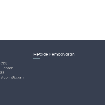
Metode Pembayaran
28CDE
- Banten
188
nstaprint8.com