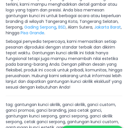
terkini, kami mampu menghadirkan detail gambar atau
logo yang tajam dan presisi. Anda bisa memesan
gantungan kunci ini untuk berbagai acara atau keperluan
branding di wilayah Tangerang Kota, Tangerang Selatan,
Serpong,
Gading Serpong
,
BSD
, Alam Sutera,
Jakarta Barat
,
hingga
Pisa Grande
.
Sebagai penyedia terpercaya, kami memastikan setiap
pesanan diproduksi dengan standar terbaik dan dikirim
tepat waktu. Gantungan kunci akrilik ini tidak hanya
fungsional tetapi juga mampu menambah nilai estetika
pada barang-barang Anda. Dengan pilihan desain yang
fleksibel, produk ini cocok untuk pribadi, komunitas, hingga
perusahaan. Hubungi kami sekarang untuk informasi lebih
lanjut dan dapatkan gantungan kunci akrilik eksklusif yang
sesuai dengan kebutuhan Anda!
tag: gantungan kunci akrilik, ganci akrilik, ganci custom,
ganci promosi, ganci branding, jasa cetak ganci,
gantungan kunci serpong, ganci serpong, ganci akrilik
serpong, cetak ganci serpong, gantungan kunci custom,
gantungan kunci estetik, gantungan kunci lucu, bintang