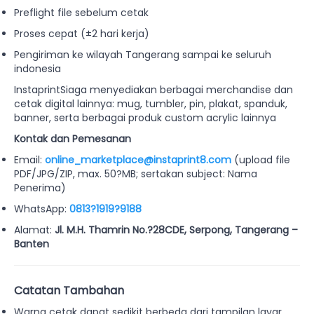
Preflight file sebelum cetak
Proses cepat (±2 hari kerja)
Pengiriman ke wilayah Tangerang sampai ke seluruh
indonesia
InstaprintSiaga menyediakan berbagai merchandise dan
cetak digital lainnya: mug, tumbler, pin, plakat, spanduk,
banner, serta berbagai produk custom acrylic lainnya
Kontak dan Pemesanan
Email:
online_marketplace@instaprint8.com
(upload file
PDF/JPG/ZIP, max. 50?MB; sertakan subject: Nama
Penerima)
WhatsApp:
0813?1919?9188
Alamat:
Jl. M.H. Thamrin No.?28CDE, Serpong, Tangerang –
Banten
Catatan Tambahan
Warna cetak dapat sedikit berbeda dari tampilan layar,