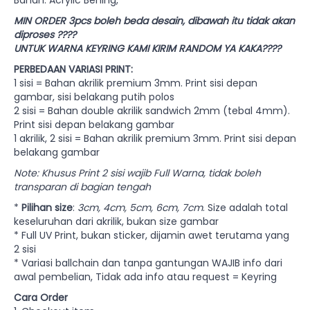
Bahan: Acrylic Bening,
MIN ORDER 3pcs boleh beda desain, dibawah itu tidak akan
diproses ????
UNTUK WARNA KEYRING KAMI KIRIM RANDOM YA KAKA????
PERBEDAAN VARIASI PRINT:
1 sisi = Bahan akrilik premium 3mm. Print sisi depan
gambar, sisi belakang putih polos
2 sisi = Bahan double akrilik sandwich 2mm (tebal 4mm).
Print sisi depan belakang gambar
1 akrilik, 2 sisi = Bahan akrilik premium 3mm. Print sisi depan
belakang gambar
Note: Khusus Print 2 sisi wajib Full Warna, tidak boleh
transparan di bagian tengah
*
Pilihan size
:
3cm, 4cm, 5cm, 6cm, 7cm
. Size adalah total
keseluruhan dari akrilik, bukan size gambar
* Full UV Print, bukan sticker, dijamin awet terutama yang
2 sisi
* Variasi ballchain dan tanpa gantungan WAJIB info dari
awal pembelian, Tidak ada info atau request = Keyring
Cara Order