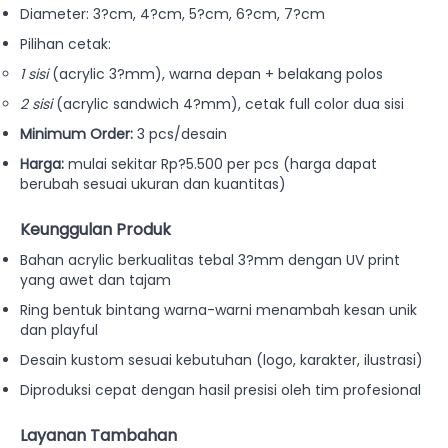
Diameter: 3?cm, 4?cm, 5?cm, 6?cm, 7?cm
Pilihan cetak:
1 sisi
(acrylic 3?mm), warna depan + belakang polos
2 sisi
(acrylic sandwich 4?mm), cetak full color dua sisi
Minimum Order:
3 pcs/desain
Harga:
mulai sekitar Rp?5.500 per pcs (harga dapat
berubah sesuai ukuran dan kuantitas)
Keunggulan Produk
Bahan acrylic berkualitas tebal 3?mm dengan UV print
yang awet dan tajam
Ring bentuk bintang warna-warni menambah kesan unik
dan playful
Desain kustom sesuai kebutuhan (logo, karakter, ilustrasi)
Diproduksi cepat dengan hasil presisi oleh tim profesional
Layanan Tambahan