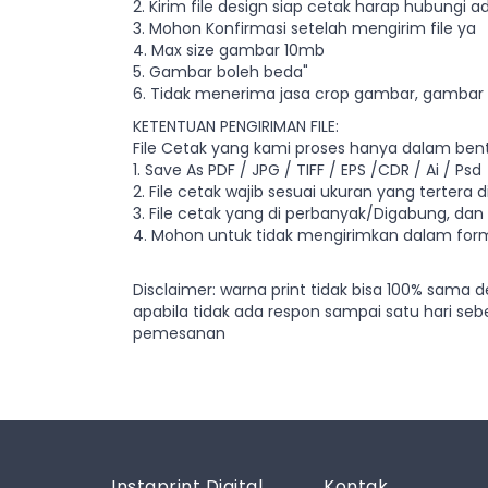
2. Kirim file design siap cetak harap hubungi 
3. Mohon Konfirmasi setelah mengirim file ya
4. Max size gambar 10mb
5. Gambar boleh beda"
6. Tidak menerima jasa crop gambar, gambar y
KETENTUAN PENGIRIMAN FILE:
File Cetak yang kami proses hanya dalam bent
1. Save As PDF / JPG / TIFF / EPS /CDR / Ai / Psd
2. File cetak wajib sesuai ukuran yang tertera di
3. File cetak yang di perbanyak/Digabung, dan 
4. Mohon untuk tidak mengirimkan dalam forma
Disclaimer: warna print tidak bisa 100% sama
apabila tidak ada respon sampai satu hari seb
pemesanan
Instaprint Digital
Kontak