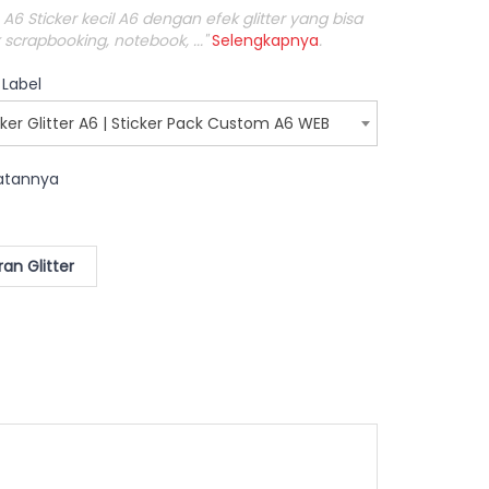
 A6 Sticker kecil A6 dengan efek glitter yang bisa
scrapbooking, notebook, ..."
Selengkapnya
.
 Label
er Glitter A6 | Sticker Pack Custom A6 WEB
patannya
an Glitter