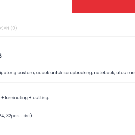
ASAN
(0)
6
a dipotong custom, cocok untuk scrapbooking, notebook, atau mer
 + laminating + cutting.
4, 32pcs, ...dst)