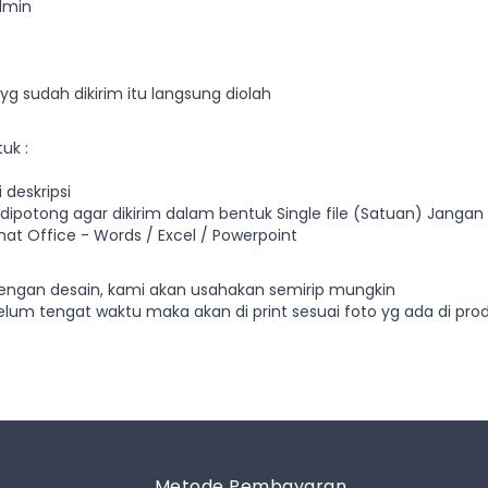
admin
g sudah dikirim itu langsung diolah
uk :
 deskripsi
dipotong agar dikirim dalam bentuk Single file (Satuan) Jangan 
t Office - Words / Excel / Powerpoint
 dengan desain, kami akan usahakan semirip mungkin
elum tengat waktu maka akan di print sesuai foto yg ada di pr
Metode Pembayaran