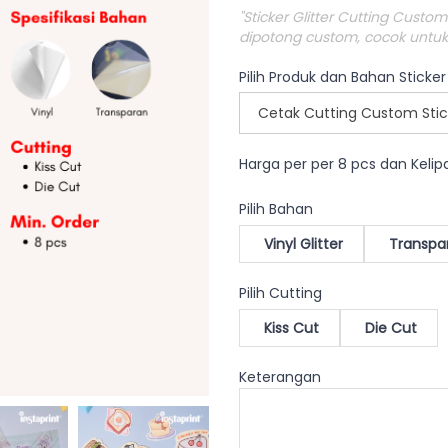
"Sticker Glitter Cutting Custom
dipotong custom, cocok untuk 
Pilih Produk dan Bahan Sticker
Cetak Cutting Custom Stick
Harga per per 8 pcs dan Keli
Pilih Bahan
Vinyl Glitter
Transpar
Pilih Cutting
Kiss Cut
Die Cut
Keterangan