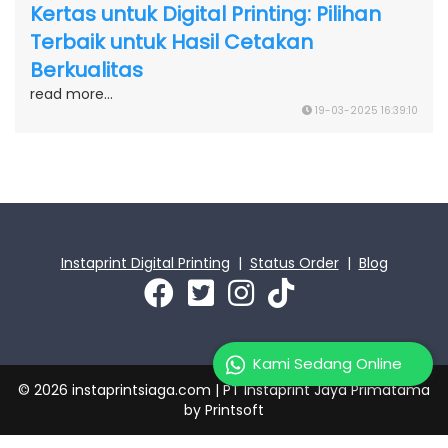
Kertas untuk Digital Printing: Pilihan
Terbaik untuk Hasil Cetakan
Berkualitas
read more...
19-03-2025 16:39:10
Instaprint Digital Printing
|
Status Order
|
Blog
Kami Sedang Online
© 2026 instaprintsiaga.com | PT Instaprint Jaya Primatama
by
Printsoft