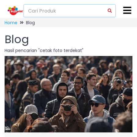
Home
Blog
Blog
Hasil pencarian "cetak foto terdekat"