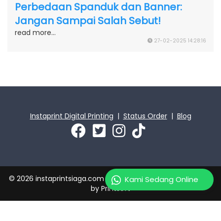
Perbedaan Spanduk dan Banner:
Jangan Sampai Salah Sebut!
read more...
27-02-2025 14:28:16
Instaprint Digital Printing
|
Status Order
|
Blog
© 2026 instaprintsiaga.com | PT Instaprint Jaya Primatama
Kami Sedang Online
by
Printsoft