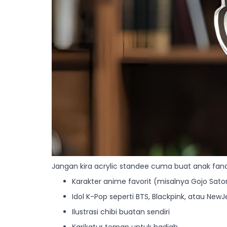
Jangan kira acrylic standee cuma buat anak fando
Karakter anime favorit (misalnya Gojo Sato
Idol K-Pop seperti BTS, Blackpink, atau New
Ilustrasi chibi buatan sendiri