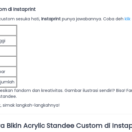
m di Instaprint
icustom sesuka hati,
Instaprint
punya jawabannya. Coba deh
klik
ggi
bar
 jumlah
esikan fandom dan kreativitas. Gambar ilustrasi sendiri? Bisa!
standee.
k, simak langkah-langkahnya!
a Bikin Acrylic Standee Custom di Instap