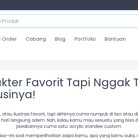
s Order
Cabang
Blog
Portfolio
Bantuan
kter Favorit Tapi Nggak
usinya!
au ilustrasi favorit, tapi akhirnya cuma numpuk di laci atau dil
nya hati langsung adem. Nah, kalau kamu mau sesuatu yang bisa 
jawabannya cuma satu: acrylic standee custom.
 biasa—ini soal memperlihatkan siapa kamu, apa yang kamu su