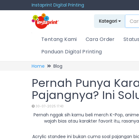
Instaprint Digital Printing
Kategori
Tentang Kami
Cara Order
Statu
Panduan Digital Printing
Home
Blog
Pernah Punya Kara
Pajangnya? Ini Sol
30-07-2025 17:43
Pernah nggak sih kamu beli merch K-Pop, anime, at
wajah bias atau karakter favorit itu, rasa
Acrylic standee ini bukan cuma soal pajangan