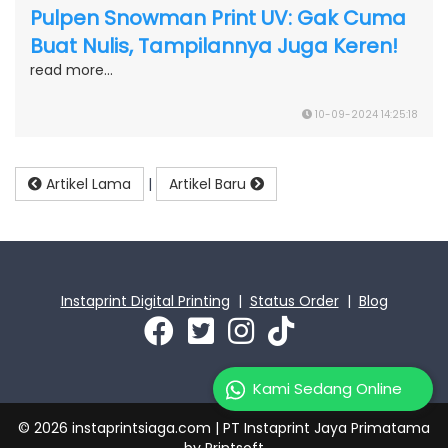
Pulpen Snowman Print UV: Gak Cuma
Buat Nulis, Tampilannya Juga Keren!
read more...
10-09-2024 14:25:18
Artikel Lama
|
Artikel Baru
Instaprint Digital Printing
|
Status Order
|
Blog
Kami Sedang Online
© 2026 instaprintsiaga.com | PT Instaprint Jaya Primatama
by
Printsoft