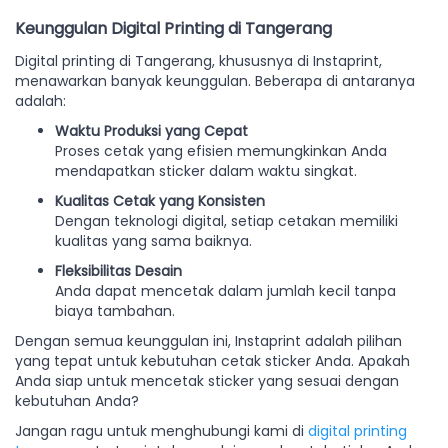
Keunggulan Digital Printing di Tangerang
Digital printing di Tangerang, khususnya di Instaprint,
menawarkan banyak keunggulan. Beberapa di antaranya
adalah:
Waktu Produksi yang Cepat
Proses cetak yang efisien memungkinkan Anda
mendapatkan sticker dalam waktu singkat.
Kualitas Cetak yang Konsisten
Dengan teknologi digital, setiap cetakan memiliki
kualitas yang sama baiknya.
Fleksibilitas Desain
Anda dapat mencetak dalam jumlah kecil tanpa
biaya tambahan.
Dengan semua keunggulan ini, Instaprint adalah pilihan
yang tepat untuk kebutuhan cetak sticker Anda. Apakah
Anda siap untuk mencetak sticker yang sesuai dengan
kebutuhan Anda?
Jangan ragu untuk menghubungi kami di
digital printing