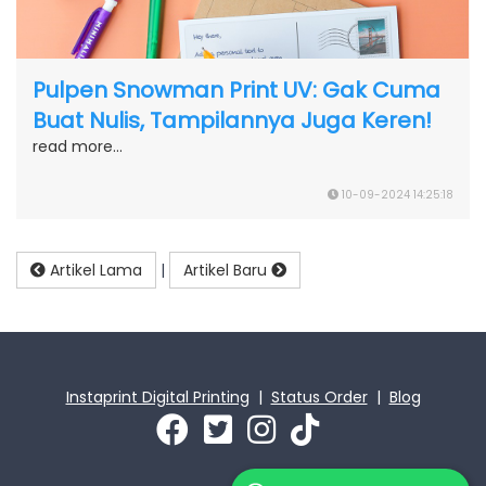
Pulpen Snowman Print UV: Gak Cuma
Buat Nulis, Tampilannya Juga Keren!
read more...
10-09-2024 14:25:18
Artikel Lama
|
Artikel Baru
Instaprint Digital Printing
|
Status Order
|
Blog