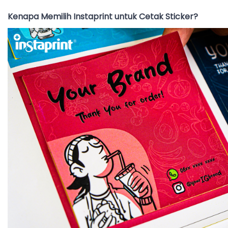
Kenapa Memilih Instaprint untuk Cetak Sticker?