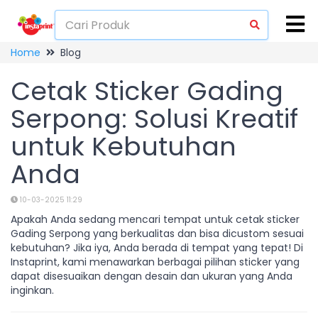
Home
Blog
Cetak Sticker Gading
Serpong: Solusi Kreatif
untuk Kebutuhan
Anda
10-03-2025 11:29
Apakah Anda sedang mencari tempat untuk cetak sticker
Gading Serpong yang berkualitas dan bisa dicustom sesuai
kebutuhan? Jika iya, Anda berada di tempat yang tepat! Di
Instaprint, kami menawarkan berbagai pilihan sticker yang
dapat disesuaikan dengan desain dan ukuran yang Anda
inginkan.