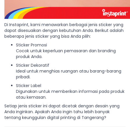
Di Instaprint, kami menawarkan berbagai jenis sticker yang
dapat disesuaikan dengan kebutuhan Anda. Berikut adalah
beberapa jenis sticker yang bisa Anda pilih:
Sticker Promosi
Cocok untuk keperluan pemasaran dan branding
produk Anda.
Sticker Dekoratif
Ideal untuk menghias ruangan atau barang-barang
pribadi.
Sticker Label
Digunakan untuk memberikan informasi pada produk
atau kemasan.
Setiap jenis sticker ini dapat dicetak dengan desain yang
Anda inginkan. Apakah Anda ingin tahu lebih banyak
tentang keunggulan digital printing di Tangerang?