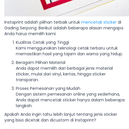
Instaprint adalah pilihan terbaik untuk
mencetak sticker
di
Gading Serpong. Berikut adalah beberapa alasan mengapa
Anda harus memilih kami:
Kualitas Cetak yang Tinggi
Kami menggunakan teknologi cetak terbaru untuk
memastikan hasil yang tajam dan warna yang hidup.
Beragam Pilihan Material
Anda dapat memilih dari berbagai jenis material
sticker, mulai dari vinyl, kertas, hingga sticker
transparan.
Proses Pemesanan yang Mudah
Dengan sistem pemesanan online yang sederhana,
Anda dapat mencetak sticker hanya dalam beberapa
langkah.
Apakah Anda ingin tahu lebih lanjut tentang jenis sticker
yang bisa dicetak dan dicustom di Instaprint?