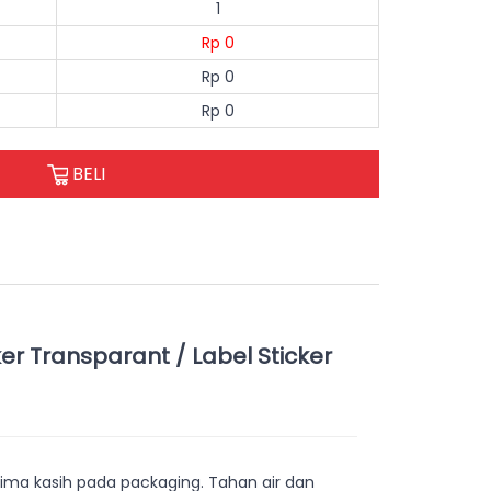
1
Rp 0
Rp 0
Rp 0
BELI
er Transparant / Label Sticker
erima kasih pada packaging. Tahan air dan