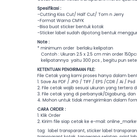
Spesifikasi :
-Cutting Kiss Cut/ Half Cut/ Tom n Jerry
-Format Warna CMYK
-Bisa buat sticker bentuk kotak
-Sticker label sudah dipotong bentuk menggu
Note :
* minimum order berlaku kelipatan
Contoh : Ukuran 2.5 x 2.5 cm min order 150pcs
kelipatannya yaitu 300 pcs , begitu pun set
KETENTUAN PENGIRIMAN FILE:
File Cetak yang kami proses hanya dalam bent
1. Save As PDF / JPG / TIFF / EPS /CDR / Ai / Psd
2. File cetak wajib sesuai ukuran yang tertera di
3. File cetak yang di perbanyak/Digabung, dan 
4. Mohon untuk tidak mengirimkan dalam forma
CARA ORDER :
1. Klik Order
2. Kirim file siap cetak ke e-mail:
online_marke
tag: label transparant, sticker label transpar
transparant kotak, tangerang selatan, print l