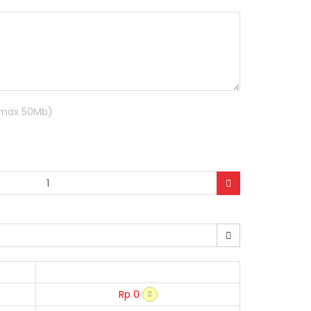
R max 50Mb)
Rp 0