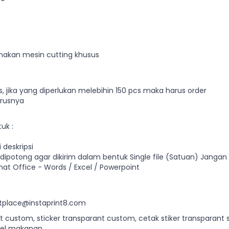
nakan mesin cutting khusus
, jika yang diperlukan melebihin 150 pcs maka harus order
erusnya
uk :
 deskripsi
dipotong agar dikirim dalam bentuk Single file (Satuan) Jangan 
t Office - Words / Excel / Powerpoint
tplace@instaprint8.com
ant custom, sticker transparant custom, cetak stiker transparant 
abel makanan