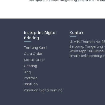
Instaprint Digital
Kontak
Printing
Jl. M.H. Thamrin No. 
Serpong, Tangerang 
Tentang Kami
WhatsApp : 081319199
Cara Order
Email :
onlineorder@i
Status Order
Cabang
Blog
Portfolio
Bantuan
Panduan Digital Printing