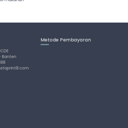
Metode Pembayaran
28CDE
- Banten
188
nstaprint8.com