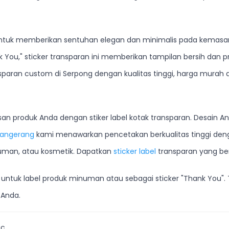
al untuk memberikan sentuhan elegan dan minimalis pada kema
k You," sticker transparan ini memberikan tampilan bersih da
sparan custom di Serpong dengan kualitas tinggi, harga murah 
produk Anda dengan stiker label kotak transparan. Desain And
 tangerang
kami menawarkan pencetakan berkualitas tinggi de
uman, atau kosmetik. Dapatkan
sticker label
transparan yang ber
a untuk label produk minuman atau sebagai sticker "Thank You". 
 Anda.
ac