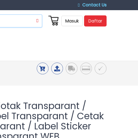
Contact Us
Masuk
Daftar
Kotak Transparant /
el Transparant / Cetak
arant / Label Sticker
nsparant WEB