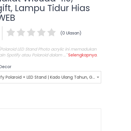
ift, Lampu Tidur Hias
WEB
(0 Ulasan)
/Polaroid LED Stand Photo acrylic ini memadukan
 Spotify atau Polaroid dalam ..."
Selengkapnya
.
 Decor
Custom Photo Acrylic Spotify Polaroid + LED Stand | Kado Ulang Tahun, Graduation, Wedding, Anniversary, Plakat Wisuda 4.9, Personalised gift, Lampu Tidur Hias Custom Foto WEB