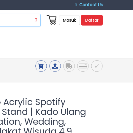
Contact Us
Masuk
Daftar
Acrylic Spotify
D Stand | Kado Ulang
tion, Wedding,
lakat Wisuda 4.9,