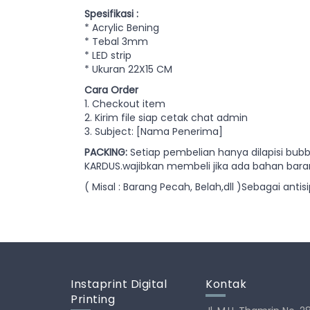
Spesifikasi :
* Acrylic Bening
* Tebal 3mm
* LED strip
* Ukuran 22X15 CM
Cara Order
1. Checkout item
2. Kirim file siap cetak chat admin
3. Subject: [Nama Penerima]
PACKING:
Setiap pembelian hanya dilapisi bub
KARDUS.wajibkan membeli jika ada bahan baran
( Misal : Barang Pecah, Belah,dll )Sebagai anti
Instaprint Digital
Kontak
Printing