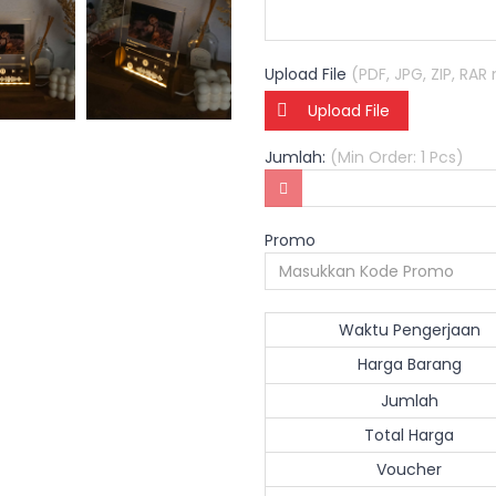
Upload File
(PDF, JPG, ZIP, RA
Upload File
Jumlah:
(Min Order: 1 Pcs)
Promo
Waktu Pengerjaan
Harga Barang
Jumlah
Total Harga
Voucher