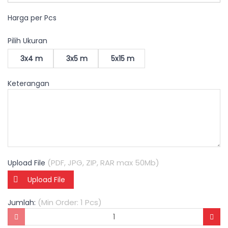
Harga per Pcs
Pilih Ukuran
3x4 m
3x5 m
5x15 m
Keterangan
(PDF, JPG, ZIP, RAR max 50Mb)
Upload File
Upload File
(Min Order: 1 Pcs)
Jumlah: